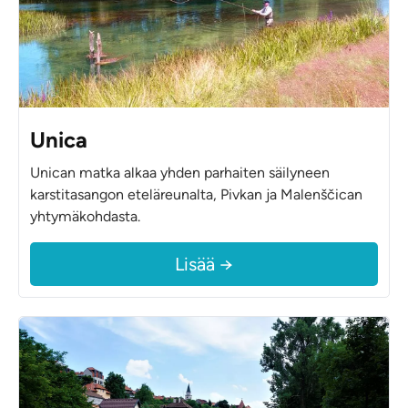
Unica
Unican matka alkaa yhden parhaiten säilyneen
karstitasangon eteläreunalta, Pivkan ja Malenščican
yhtymäkohdasta.
Lisää →