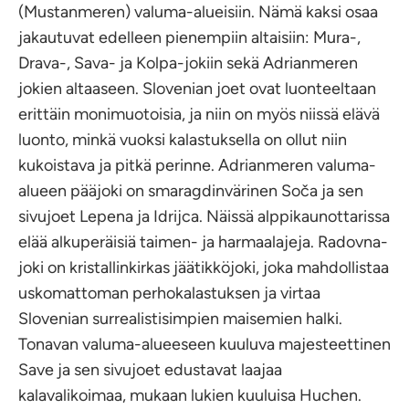
(Mustanmeren) valuma-alueisiin. Nämä kaksi osaa
jakautuvat edelleen pienempiin altaisiin: Mura-,
Drava-, Sava- ja Kolpa-jokiin sekä Adrianmeren
jokien altaaseen. Slovenian joet ovat luonteeltaan
erittäin monimuotoisia, ja niin on myös niissä elävä
luonto, minkä vuoksi kalastuksella on ollut niin
kukoistava ja pitkä perinne. Adrianmeren valuma-
alueen pääjoki on smaragdinvärinen Soča ja sen
sivujoet Lepena ja Idrijca. Näissä alppikaunottarissa
elää alkuperäisiä taimen- ja harmaalajeja. Radovna-
joki on kristallinkirkas jäätikköjoki, joka mahdollistaa
uskomattoman perhokalastuksen ja virtaa
Slovenian surrealistisimpien maisemien halki.
Tonavan valuma-alueeseen kuuluva majesteettinen
Save ja sen sivujoet edustavat laajaa
kalavalikoimaa, mukaan lukien kuuluisa Huchen.