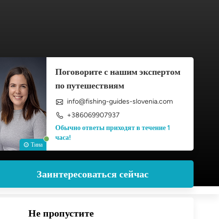
Поговорите с нашим экспертом
по путешествиям
info@fishing-guides-slovenia.com
+386069907937
Обычно ответы приходят в течение 1
часа!
Тина
Заинтересоваться сейчас
Не пропустите