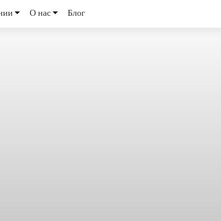
нии
О нас
Блог