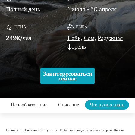
Полный день
1 июля - 30 апреля
ЦЕНА
РЫБА
249€/чел.
Пайк,
Сом,
Радужная
форель
Заинтересоваться
сейчас
Ценообразование
Описание
Что нужно знать
Главная
Рыболовные туры
Рыбалка в лодке на животе на реке Випава
>
>