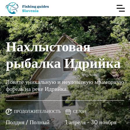
Нахлыстовая
рыбалка Идрийка
Ловите уникальную и неуловимую мраморную
форель на реке Идрийка.
ПРОДОЛЖИТЕЛЬНОСТЬ
СЕЗОН
Полдня / Полный
1 апреля - 30 ноября