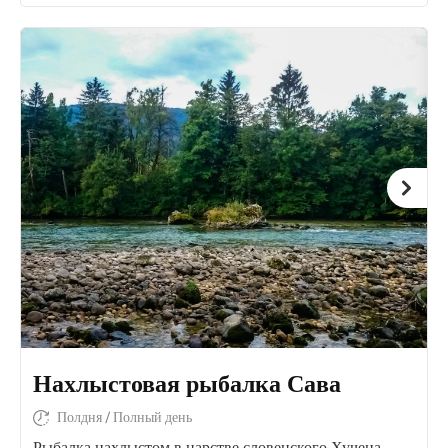
Нахлыстовая рыбалка Сава
Полдня / Полный день
Рыбалка нахлыстом в царстве словенского Хучена.