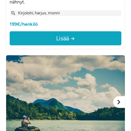
nähnyt.
Kirjolohi, harjus, monni
199€/henkilö
Lisää →