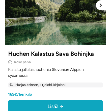
Huchen Kalastus Sava Bohinjka
Koko päivä
Kalasta jättiläishuchenia Slovenian Alppien
sydämessä.
Harjus, taimen, kirjolohi, kirjolohi
169€/henkilö
Lisää →