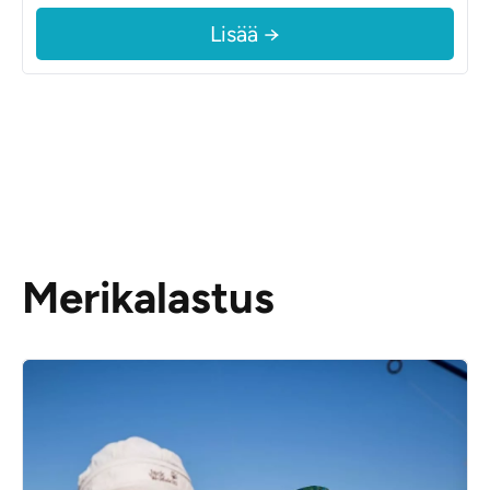
Lisää →
Merikalastus