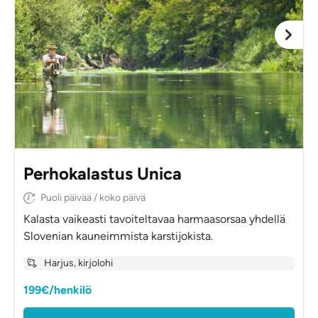
Perhokalastus Unica
Puoli päivää / koko päivä
Kalasta vaikeasti tavoiteltavaa harmaasorsaa yhdellä
Slovenian kauneimmista karstijokista.
Harjus, kirjolohi
199€/henkilö