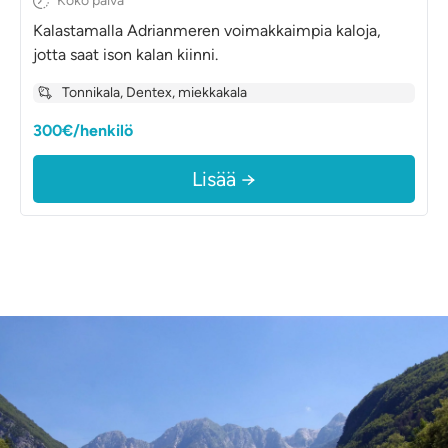
Koko päivä
Kalastamalla Adrianmeren voimakkaimpia kaloja,
jotta saat ison kalan kiinni.
Tonnikala, Dentex, miekkakala
300€/henkilö
Lisää →