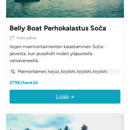
Belly Boat Perhokalastus Soča
Koko päivä
Isojen marmoritaimenten kalastaminen Soča-
järvestä, kun purjehdit niiden yläpuolella
vatsaveneellä.
Marmoritaimen, harjus, kirjolohi, kirjolohi, kirjolohi
279€/henkilö
Lisää →