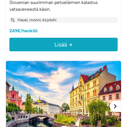
Slovenian suurimman petoeläimen kalastus
vatsaveneestä käsin.
Hauki, monni, kirjolohi
249€/henkilö
Lisää →