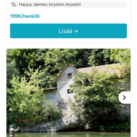
Harjus, taimen, kirjolohi, kirjolohi
199€/henkilö
Lisää →