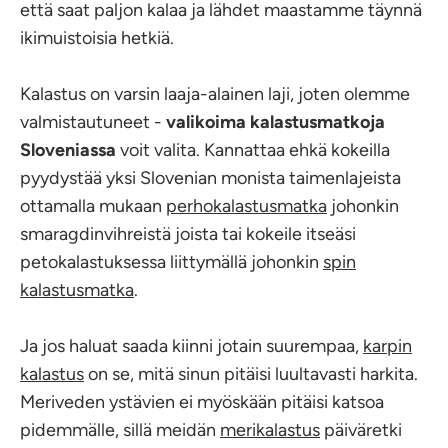
että saat paljon kalaa ja lähdet maastamme täynnä
ikimuistoisia hetkiä.
Kalastus on varsin laaja-alainen laji, joten olemme
valmistautuneet -
valikoima kalastusmatkoja
Sloveniassa
voit valita. Kannattaa ehkä kokeilla
pyydystää yksi Slovenian monista taimenlajeista
ottamalla mukaan
perhokalastusmatka
johonkin
smaragdinvihreistä joista tai kokeile itseäsi
petokalastuksessa liittymällä johonkin
spin
kalastusmatka
.
Ja jos haluat saada kiinni jotain suurempaa,
karpin
kalastus
on se, mitä sinun pitäisi luultavasti harkita.
Meriveden ystävien ei myöskään pitäisi katsoa
pidemmälle, sillä meidän
merikalastus
päiväretki