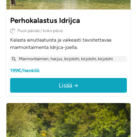
Perhokalastus Idrijca
Puoli päivää / koko päivä
Kalasta ainutlaatuista ja vaikeasti tavoitettavaa
marmoritaimenta Idrijca-joella.
Marmoritaimen, harjus, kirjolohi, kirjolohi, kirjolohi
199€/henkilö
Lisää →