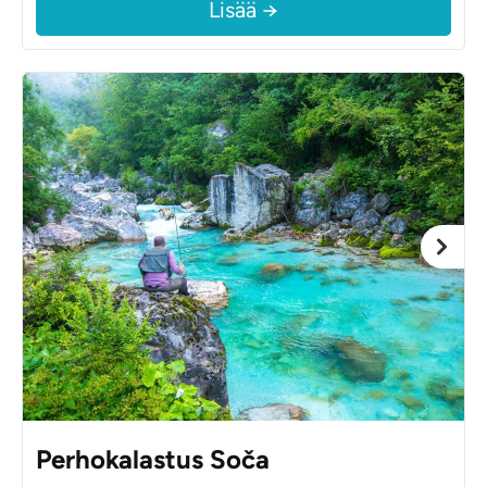
Lisää →
Perhokalastus Soča