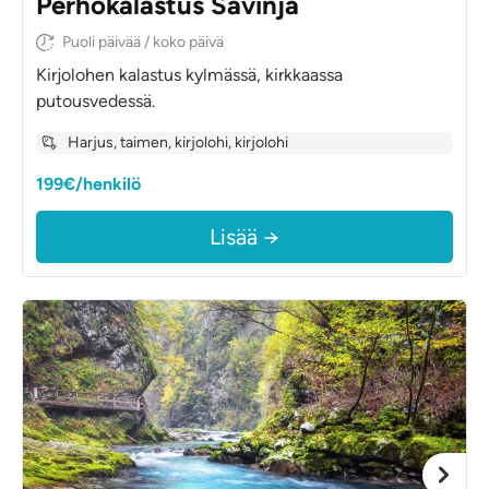
Perhokalastus Savinja
Puoli päivää / koko päivä
Kirjolohen kalastus kylmässä, kirkkaassa
putousvedessä.
Harjus, taimen, kirjolohi, kirjolohi
199€/henkilö
Lisää →