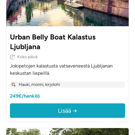
Urban Belly Boat Kalastus
Ljubljana
Koko päivä
Jokipetojen kalastusta vatsaveneestä Ljubljanan
keskustan liepeillä.
Hauki, monni, kirjolohi
249€/henkilö
Lisää →