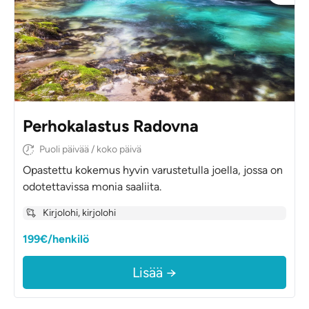
Perhokalastus Radovna
Puoli päivää / koko päivä
Opastettu kokemus hyvin varustetulla joella, jossa on
odotettavissa monia saaliita.
Kirjolohi, kirjolohi
199€/henkilö
Lisää →