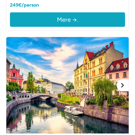
249€/person
Mere →.