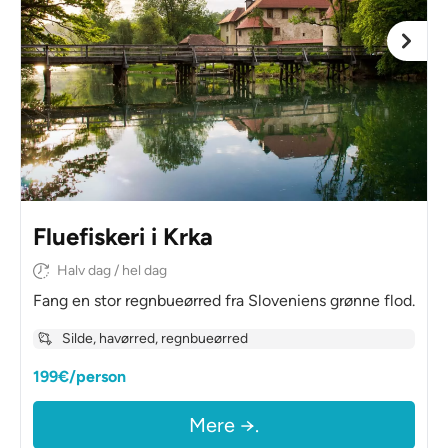
Fluefiskeri i Krka
Halv dag / hel dag
Fang en stor regnbueørred fra Sloveniens grønne flod.
Silde, havørred, regnbueørred
199€/person
Mere →.