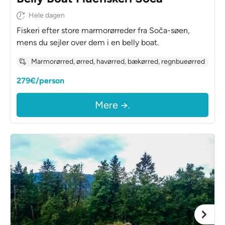
Hele dagen
Fiskeri efter store marmorørreder fra Soča-søen,
mens du sejler over dem i en belly boat.
Marmorørred, ørred, havørred, bækørred, regnbueørred
279€/person
Mere →.