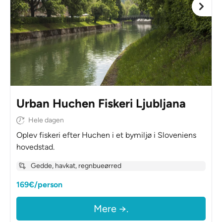
Urban Huchen Fiskeri Ljubljana
Hele dagen
Oplev fiskeri efter Huchen i et bymiljø i Sloveniens
hovedstad.
Gedde, havkat, regnbueørred
169€/person
Mere →.