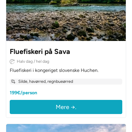
Fluefiskeri på Sava
Halv dag / hel dag
Fluefiskeri i kongeriget slovenske Huchen.
Silde, havørred, regnbueørred
199€/person
Mere →.