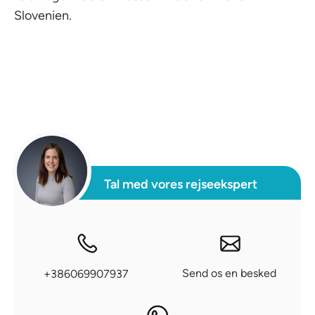
Slovenien.
Tal med vores rejseekspert
Send os en besked
+386069907937