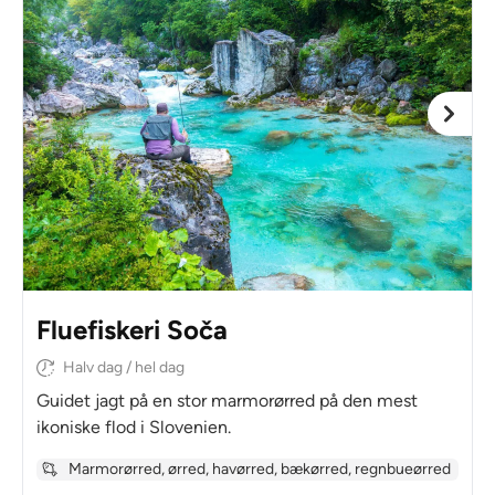
Fluefiskeri Soča
Halv dag / hel dag
Guidet jagt på en stor marmorørred på den mest
ikoniske flod i Slovenien.
Marmorørred, ørred, havørred, bækørred, regnbueørred