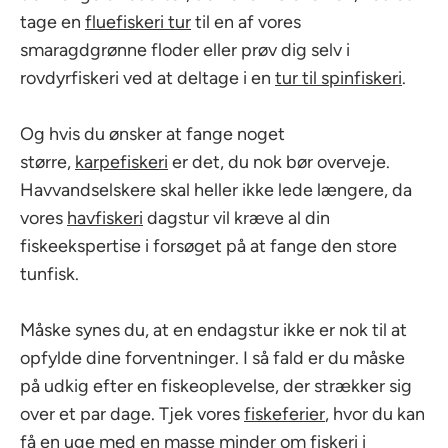
tage en
fluefiskeri tur
til en af vores
smaragdgrønne floder eller prøv dig selv i
rovdyrfiskeri ved at deltage i en
tur til spinfiskeri
.
Og hvis du ønsker at fange noget
større,
karpefiskeri
er det, du nok bør overveje.
Havvandselskere skal heller ikke lede længere, da
vores
havfiskeri
dagstur vil kræve al din
fiskeekspertise i forsøget på at fange den store
tunfisk.
Måske synes du, at en endagstur ikke er nok til at
opfylde dine forventninger. I så fald er du måske
på udkig efter en fiskeoplevelse, der strækker sig
over et par dage. Tjek vores
fiskeferier
, hvor du kan
få en uge med en masse minder om fiskeri i