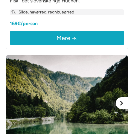
Fisk i det slovenske rige Huchen.
Silde, havørred, regnbueørred
169€/person
Mere →.