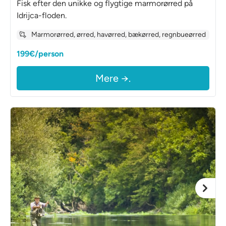
Fisk efter den unikke og flygtige marmorørred på
Idrijca-floden.
Marmorørred, ørred, havørred, bækørred, regnbueørred
199€/person
Mere →.