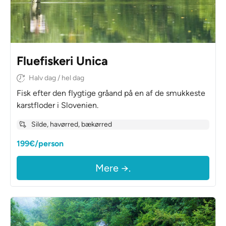
Fluefiskeri Unica
Halv dag / hel dag
Fisk efter den flygtige gråand på en af de smukkeste
karstfloder i Slovenien.
Silde, havørred, bækørred
199€/person
Mere →.