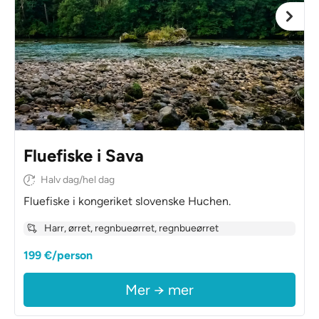
Fluefiske i Sava
Halv dag/hel dag
Fluefiske i kongeriket slovenske Huchen.
Harr, ørret, regnbueørret, regnbueørret
199 €/person
Mer → mer