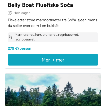
Belly Boat Fluefiske Soča
Hele dagen
Fiske etter store marmorørreter fra Soča-sjøen mens
du seiler over dem i en bukbåt.
Marmorørret, harr, brunørret, regnbueørret,
regnbueørret
279 €/person
Mer → mer