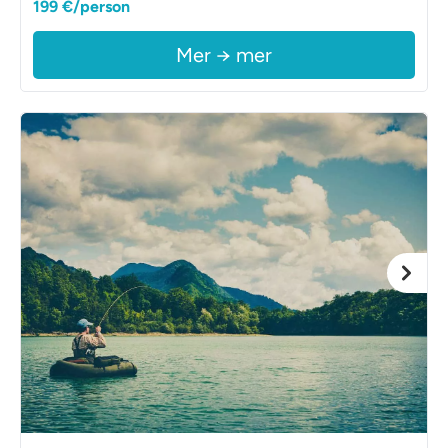
199 €/person
Mer → mer