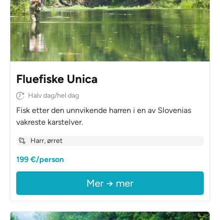
Fluefiske Unica
Halv dag/hel dag
Fisk etter den unnvikende harren i en av Slovenias
vakreste karstelver.
Harr, ørret
199 €/person
Mer → mer