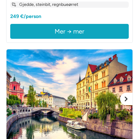
Gjedde, steinbit, regnbueørret
249 €/person
Mer → mer