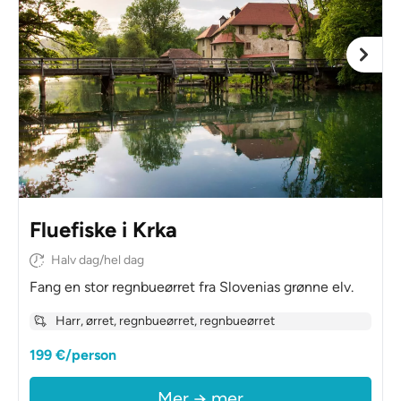
Fluefiske i Krka
Halv dag/hel dag
Fang en stor regnbueørret fra Slovenias grønne elv.
Harr, ørret, regnbueørret, regnbueørret
199 €/person
Mer → mer