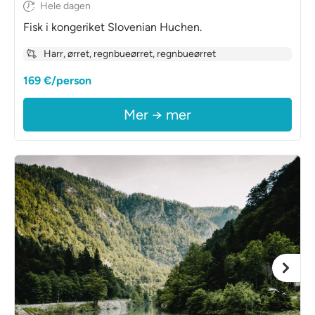
Hele dagen
Fisk i kongeriket Slovenian Huchen.
Harr, ørret, regnbueørret, regnbueørret
169 €/person
Mer → mer