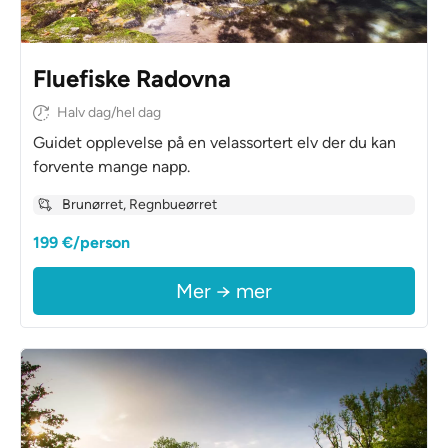
Fluefiske Radovna
Halv dag/hel dag
Guidet opplevelse på en velassortert elv der du kan
forvente mange napp.
Brunørret, Regnbueørret
199 €/person
Mer → mer