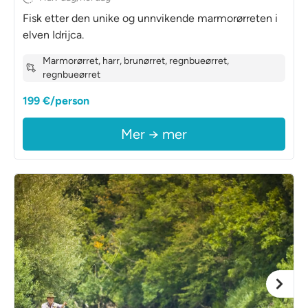
Fisk etter den unike og unnvikende marmorørreten i
elven Idrijca.
Marmorørret, harr, brunørret, regnbueørret,
regnbueørret
199 €/person
Mer → mer