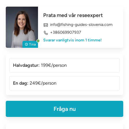
Prata med vår reseexpert
info@fishing-guides-slovenia.com
+386069907937
Svarar vanligtvis inom 1 timme!
Tina
Halvdagstur:
199€/person
En dag:
249€/person
Fråga nu