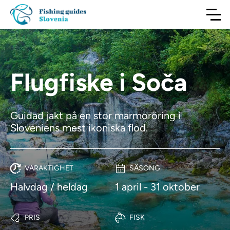
Flugfiske i Soča
Guidad jakt på en stor marmoröring i
Sloveniens mest ikoniska flod.
VARAKTIGHET
SÄSONG
Halvdag / heldag
1 april - 31 oktober
PRIS
FISK