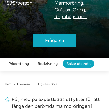
199€/person
Marmoröring,
Gråslax,
Öring,
Regnbågsforell
Fråga nu
Prissättning
Beskrivning
Saker att veta
Hem
Fiskeresor
Flugfiske i Soča
>
>
Följ med på expertledda utflykter för att
fånga den berömda marmoröringen i