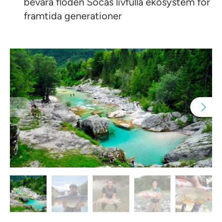
bevara floden Sočas livfulla ekosystem för
framtida generationer