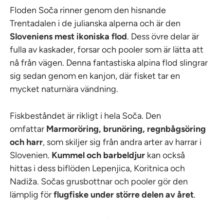
Floden Soča rinner genom den hisnande
Trentadalen i de julianska alperna och är den
Sloveniens mest ikoniska flod
. Dess övre delar är
fulla av kaskader, forsar och pooler som är lätta att
nå från vägen. Denna fantastiska alpina flod slingrar
sig sedan genom en kanjon, där fisket tar en
mycket naturnära vändning.
Fiskbeståndet är rikligt i hela Soča. Den
omfattar
Marmoröring, brunöring, regnbågsöring
och harr
, som skiljer sig från andra arter av harrar i
Slovenien.
Kummel och barbeldjur
kan också
hittas i dess biflöden Lepenjica, Koritnica och
Nadiža. Sočas grusbottnar och pooler gör den
lämplig för
flugfiske under större delen av året
.