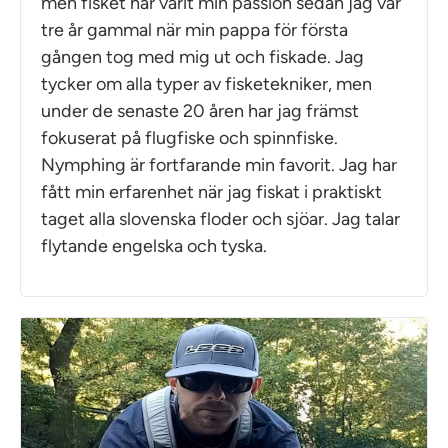
men fisket har varit min passion sedan jag var
tre år gammal när min pappa för första
gången tog med mig ut och fiskade. Jag
tycker om alla typer av fisketekniker, men
under de senaste 20 åren har jag främst
fokuserat på flugfiske och spinnfiske.
Nymphing är fortfarande min favorit. Jag har
fått min erfarenhet när jag fiskat i praktiskt
taget alla slovenska floder och sjöar. Jag talar
flytande engelska och tyska.