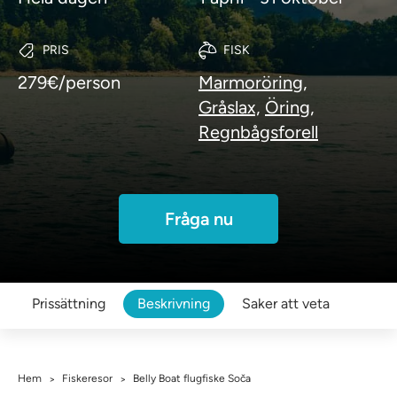
PRIS
FISK
279€/person
Marmoröring,
Gråslax,
Öring,
Regnbågsforell
Fråga nu
Prissättning
Beskrivning
Saker att veta
Hem
Fiskeresor
Belly Boat flugfiske Soča
>
>