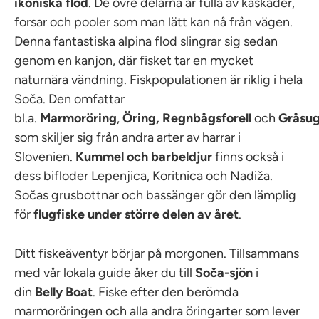
ikoniska flod
. De övre delarna är fulla av kaskader,
forsar och pooler som man lätt kan nå från vägen.
Denna fantastiska alpina flod slingrar sig sedan
genom en kanjon, där fisket tar en mycket
naturnära vändning. Fiskpopulationen är riklig i hela
Soča. Den omfattar
bl.a.
Marmoröring
,
Öring,
Regnbågsforell
och
Gråsu
som skiljer sig från andra arter av harrar i
Slovenien.
Kummel och barbeldjur
finns också i
dess bifloder Lepenjica, Koritnica och Nadiža.
Sočas grusbottnar och bassänger gör den lämplig
för
flugfiske under större delen av året
.
Ditt fiskeäventyr börjar på morgonen. Tillsammans
med vår lokala guide åker du till
Soča-sjön
i
din
Belly Boat
. Fiske efter den berömda
marmoröringen och alla andra öringarter som lever