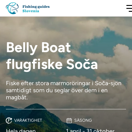
Belly Boat
flugfiske Soča
Fiske efter stora marmoröringar i Soča-sjön
samtidigt som du seglar över dem i en
magbåt.
VARAKTIGHET
SÄSONG
Hela dagen
1 april - 31 oktober