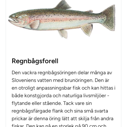
Regnbågsforell
Den vackra regnbågsöringen delar många av
Sloveniens vatten med brunöringen. Den är
en otroligt anpassningsbar fisk och kan hittas i
både konstgjorda och naturliga livsmiljöer -
flytande eller stående. Tack vare sin
regnbågsfärgade flank och sina små svarta
prickar är denna öring lätt att skilja från andra
fiskar. Den kan nå en storlek på 90 cm och