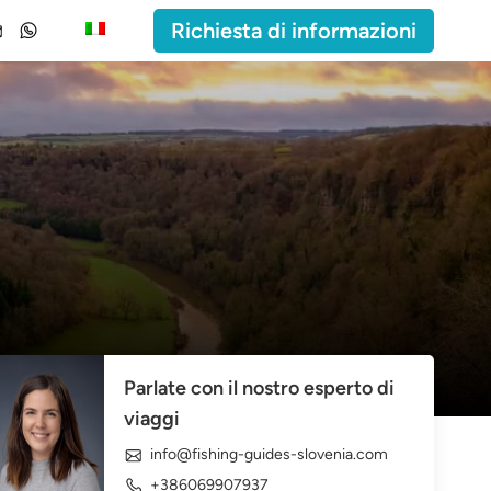
Richiesta di informazioni
Parlate con il nostro esperto di
viaggi
info@fishing-guides-slovenia.com
+386069907937