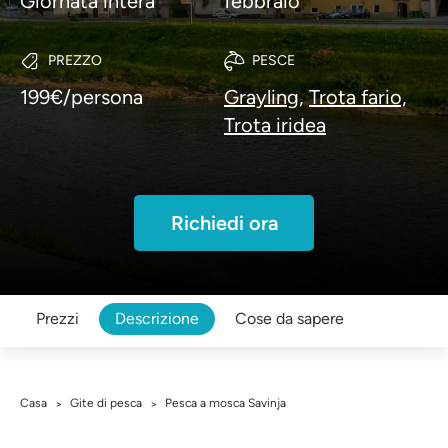
Giornata intera
febbraio
PREZZO
PESCE
199€/persona
Grayling,
Trota fario,
Trota iridea
Richiedi ora
Prezzi
Descrizione
Cose da sapere
Casa
Gite di pesca
Pesca a mosca Savinja
>
>