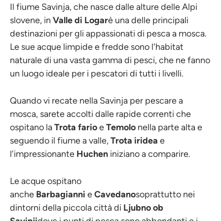
Il fiume Savinja, che nasce dalle alture delle Alpi
slovene, in
Valle di Logar
è una delle principali
destinazioni per gli appassionati di pesca a mosca.
Le sue acque limpide e fredde sono l'habitat
naturale di una vasta gamma di pesci, che ne fanno
un luogo ideale per i pescatori di tutti i livelli.
Quando vi recate nella Savinja per pescare a
mosca, sarete accolti dalle rapide correnti che
ospitano la
Trota fario
e
Temolo
nella parte alta e
seguendo il fiume a valle,
Trota iridea
e
l'impressionante
Huchen
iniziano a comparire.
Le acque ospitano
anche
Barbagianni
e
Cavedano
soprattutto nei
dintorni della piccola città di
Ljubno ob
Savinji
dove i punti di pesca sono abbondanti e i