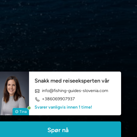
Snakk med reiseeksperten vår
info@fishing-guides-slovenia.com
+386069907937
Svarer vanligvis innen 1 time!
Tina
Spør nå