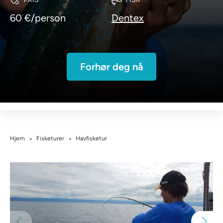
60 €/person
Dentex
Forhør deg nå
Hjem
Fisketurer
Havfisketur
>
>