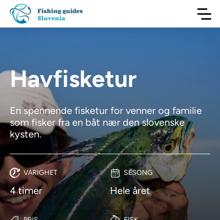
Havfisketur
En spennende fisketur for venner og familie
som fisker fra en båt nær den slovenske
kysten.
VARIGHET
SESONG
4 timer
Hele året
PRIS
FISK