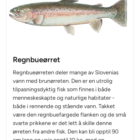
Regnbueørret
Regnbueørreten deler mange av Slovenias
vann med brunørreten. Den er en utrolig
tilpasningsdyktig fisk som finnes i både
menneskeskapte og naturlige habitater -
både i rennende og stående vann. Takket
være den regnbuefargede flanken og de små
svarte prikkene er det lett å skille denne
ørreten fra andre fisk. Den kan bli opptil 90
cm lang og veie opptil 10 kg, med en