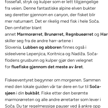
fossefall, stryk og kulper som er lett tilgjengelige
fra veien. Denne fantastiske alpine elven bukter
seg deretter gjennom en canyon, der fisket blir
mer naturnært. Det er rikelig med fisk i hele Soča.
Den omfatter blant
annet
Marmorørret
,
Brunørret,
Regnbueørret
og
Har
skiller seg fra de andre harr-artene i
Slovenia.
Lubben og abboren
finnes også i
sideelvene Lepenjica, Koritnica og Nadiža. Soča-
flodens grusbunn og kulper gjør den velegnet
for
fluefiske gjennom det meste av året
.
Fiskeeventyret begynner om morgenen. Sammen
med den lokale guiden vår tar dere en tur til
Soča-
sjøen
i din
bukbåt
. Fiske etter den berømte
marmorørreten og alle andre ørretarter som lever i
Soča. Du tar regelmessige pauser ved å ankre opp