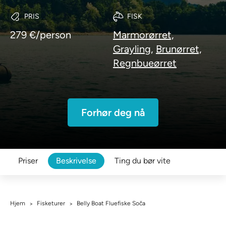
PRIS
FISK
279 €/person
Marmorørret,
Grayling,
Brunørret,
Regnbueørret
Forhør deg nå
Priser
Beskrivelse
Ting du bør vite
Hjem
Fisketurer
Belly Boat Fluefiske Soča
>
>