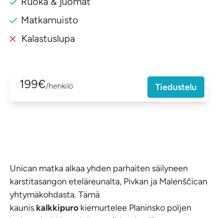
Ruoka & juomat
Matkamuisto
Kalastuslupa
199€
/henkilö
Tiedustelu
Unican matka alkaa yhden parhaiten säilyneen
karstitasangon eteläreunalta, Pivkan ja Malenščican
yhtymäkohdasta. Tämä
kaunis
kalkkipuro
kiemurtelee Planinsko poljen