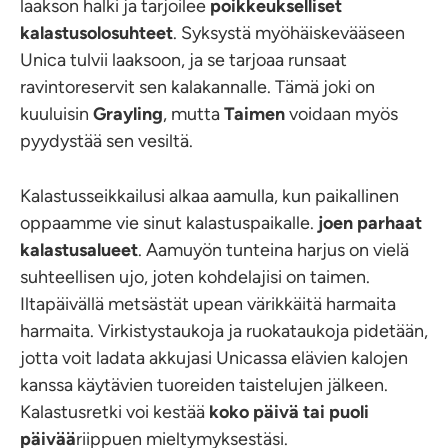
laakson halki ja tarjoilee
poikkeukselliset
kalastusolosuhteet
. Syksystä myöhäiskevääseen
Unica tulvii laaksoon, ja se tarjoaa runsaat
ravintoreservit sen kalakannalle. Tämä joki on
kuuluisin
Grayling
, mutta
Taimen
voidaan myös
pyydystää sen vesiltä.
Kalastusseikkailusi alkaa aamulla, kun paikallinen
oppaamme vie sinut kalastuspaikalle.
joen parhaat
kalastusalueet
. Aamuyön tunteina harjus on vielä
suhteellisen ujo, joten kohdelajisi on taimen.
Iltapäivällä metsästät upean värikkäitä harmaita
harmaita. Virkistystaukoja ja ruokataukoja pidetään,
jotta voit ladata akkujasi Unicassa elävien kalojen
kanssa käytävien tuoreiden taistelujen jälkeen.
Kalastusretki voi kestää
koko päivä tai puoli
päivää
riippuen mieltymyksestäsi.