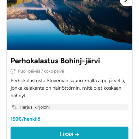
Perhokalastus Bohinj-järvi
Puoli päivää / koko päivä
Perhokalastusta Slovenian suurimmalla alppijärvellä,
jonka kalakanta on häiriöttömin, mitä olet koskaan
nähnyt.
Harjus, kirjolohi
199€/henkilö
Lisää →