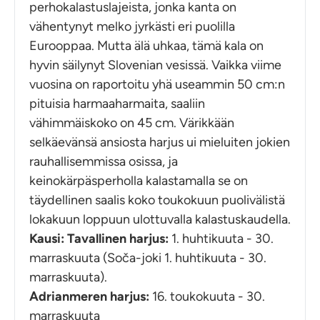
perhokalastuslajeista, jonka kanta on
vähentynyt melko jyrkästi eri puolilla
Eurooppaa. Mutta älä uhkaa, tämä kala on
hyvin säilynyt Slovenian vesissä. Vaikka viime
vuosina on raportoitu yhä useammin 50 cm:n
pituisia harmaaharmaita, saaliin
vähimmäiskoko on 45 cm. Värikkään
selkäevänsä ansiosta harjus ui mieluiten jokien
rauhallisemmissa osissa, ja
keinokärpäsperholla kalastamalla se on
täydellinen saalis koko toukokuun puolivälistä
lokakuun loppuun ulottuvalla kalastuskaudella.
Kausi: Tavallinen harjus:
1. huhtikuuta - 30.
marraskuuta (Soča-joki 1. huhtikuuta - 30.
marraskuuta).
Adrianmeren harjus:
16. toukokuuta - 30.
marraskuuta