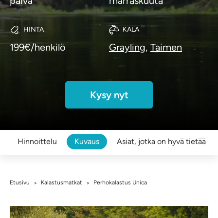
päivä
marraskuuta
HINTA
KALA
199€/henkilö
Grayling,
Taimen
Kysy nyt
Hinnoittelu
Kuvaus
Asiat, jotka on hyvä tietää
Etusivu
Kalastusmatkat
Perhokalastus Unica
>
>