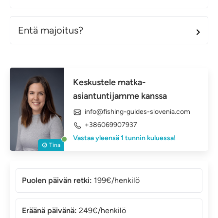
Entä majoitus?
Keskustele matka-
asiantuntijamme kanssa
info@fishing-guides-slovenia.com
+386069907937
Vastaa yleensä 1 tunnin kuluessa!
Tina
Puolen päivän retki:
199€/henkilö
Eräänä päivänä:
249€/henkilö