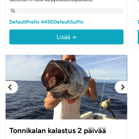
DefaultPrefix 445€DefaultSuffix
Lisää →
Tonnikalan kalastus 2 päivää