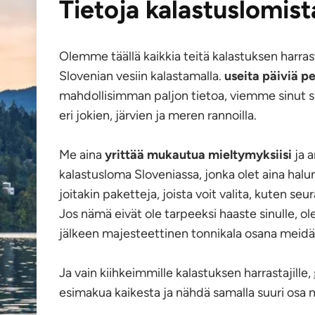
Tietoja kalastuslomist
Olemme täällä kaikkia teitä kalastuksen harrast
Slovenian vesiin kalastamalla.
useita päiviä p
mahdollisimman paljon tietoa, viemme sinut s
eri jokien, järvien ja meren rannoilla.
Me aina
yrittää mukautua mieltymyksiisi
ja a
kalastusloma Sloveniassa, jonka olet aina halu
joitakin paketteja, joista voit valita, kuten se
Jos nämä eivät ole tarpeeksi haaste sinulle, 
jälkeen majesteettinen tonnikala osana meid
Ja vain kiihkeimmille kalastuksen harrastajille,
esimakua kaikesta ja nähdä samalla suuri os