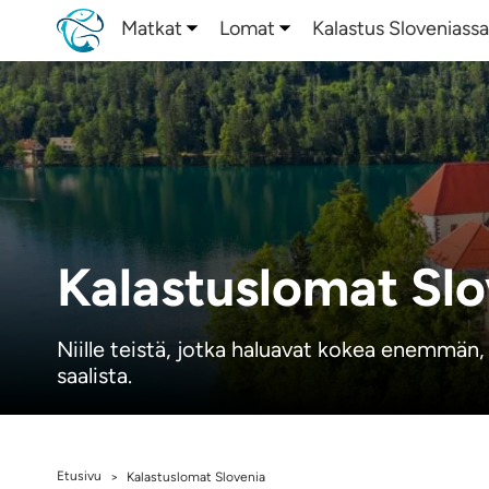
Matkat
Lomat
Kalastus Sloveniass
Kalastuslomat Slo
Niille teistä, jotka haluavat kokea enemmä
saalista.
Etusivu
>
Kalastuslomat Slovenia