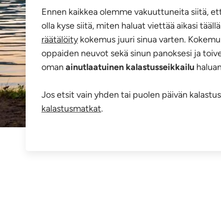
Ennen kaikkea olemme vakuuttuneita siitä, että
olla kyse siitä, miten haluat viettää aikasi tä
räätälöity
kokemus juuri sinua varten. Kokemuk
oppaiden neuvot sekä sinun panoksesi ja toive
oman
ainutlaatuinen kalastusseikkailu
haluam
Jos etsit vain yhden tai puolen päivän kalast
kalastusmatkat
.