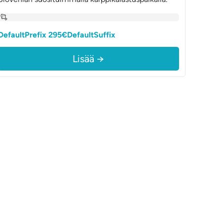
DefaultPrefix 295€DefaultSuffix
Lisää →