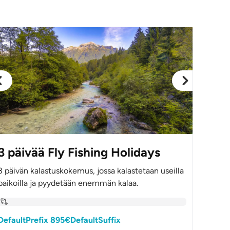
3 päivää Fly Fishing Holidays
3 päivän kalastuskokemus, jossa kalastetaan useilla
paikoilla ja pyydetään enemmän kalaa.
DefaultPrefix 895€DefaultSuffix