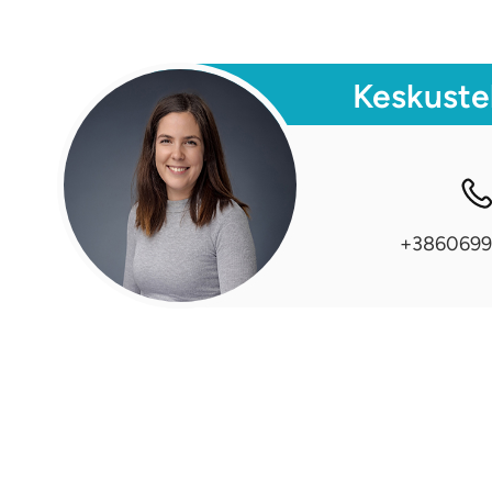
Keskuste
+3860699