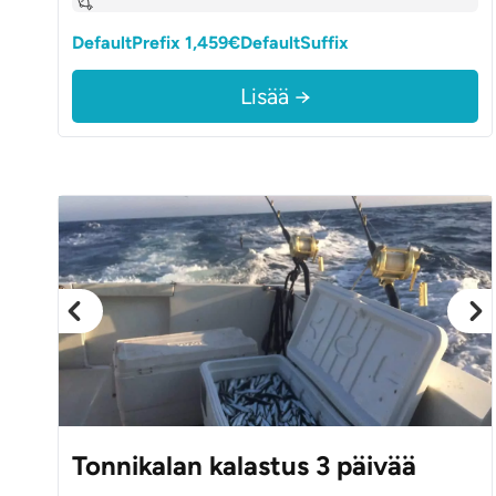
DefaultPrefix 1,459€DefaultSuffix
Lisää →
Tonnikalan kalastus 3 päivää