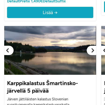
DefaultPrefix 1,490€DefaultSuffix
Lisää →
Karppikalastus Šmartinsko-
järvellä 5 päivää
Järven jättiläisten kalastus Slovenian
suosituimmalla karppikalastuspaikalla.