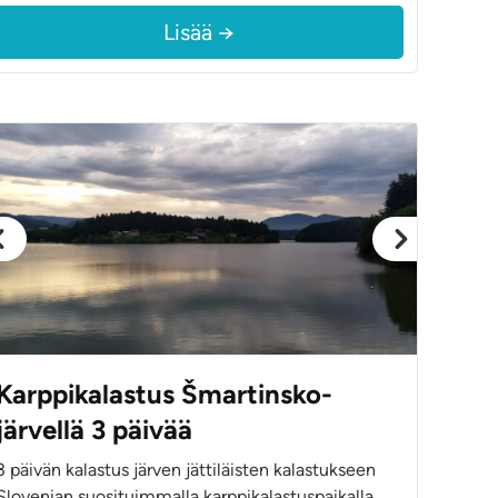
Lisää →
Karppikalastus Šmartinsko-
järvellä 3 päivää
3 päivän kalastus järven jättiläisten kalastukseen
Slovenian suosituimmalla karppikalastuspaikalla.