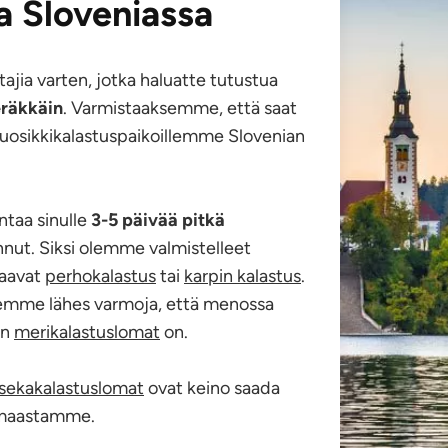
a Sloveniassa
ajia varten, jotka haluatte tutustua
eräkkäin
. Varmistaaksemme, että saat
uosikkikalastuspaikoillemme Slovenian
ntaa sinulle
3-5 päivää
pitkä
nnut. Siksi olemme valmistelleet
uraavat
perhokalastus
tai
karpin kalastus
.
olemme lähes varmoja, että menossa
än
merikalastuslomat
on.
sekakalastuslomat
ovat keino saada
a maastamme.