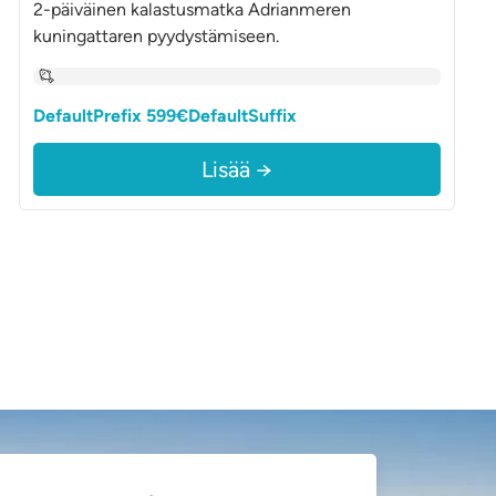
2-päiväinen kalastusmatka Adrianmeren
kuningattaren pyydystämiseen.
DefaultPrefix 599€DefaultSuffix
Lisää →