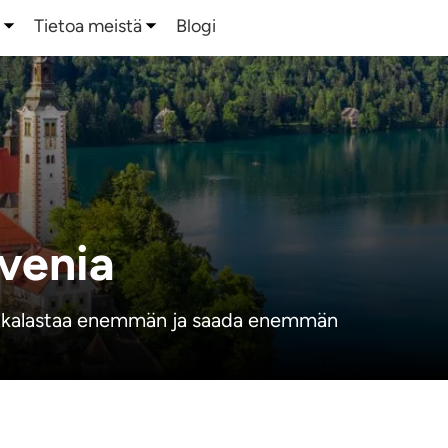
a
Tietoa meistä
Blogi
venia
n, kalastaa enemmän ja saada enemmän