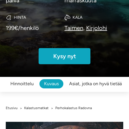
päivä
marraskuuta
HINTA
KALA
199€/henkilö
Taimen,
Kirjolohi
Kysy nyt
Hinnoittelu
Kuvaus
Asiat, jotka on hyvä tietää
Etusivu
Kalastusmatkat
Perhokalastus Radovna
>
>