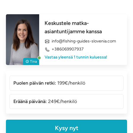
Keskustele matka-
asiantuntijamme kanssa
info@fishing-guides-slovenia.com
+386069907937
Vastaa yleensä 1 tunnin kuluessa!
Tina
Puolen päivän retki:
199€/henkilö
Eräänä päivänä:
249€/henkilö
Kysy nyt