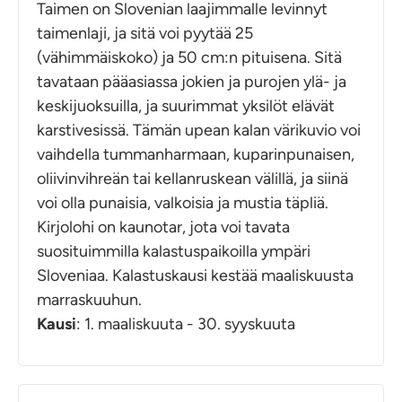
Taimen on Slovenian laajimmalle levinnyt
taimenlaji, ja sitä voi pyytää 25
(vähimmäiskoko) ja 50 cm:n pituisena. Sitä
tavataan pääasiassa jokien ja purojen ylä- ja
keskijuoksuilla, ja suurimmat yksilöt elävät
karstivesissä. Tämän upean kalan värikuvio voi
vaihdella tummanharmaan, kuparinpunaisen,
oliivinvihreän tai kellanruskean välillä, ja siinä
voi olla punaisia, valkoisia ja mustia täpliä.
Kirjolohi on kaunotar, jota voi tavata
suosituimmilla kalastuspaikoilla ympäri
Sloveniaa. Kalastuskausi kestää maaliskuusta
marraskuuhun.
Kausi
: 1. maaliskuuta - 30. syyskuuta