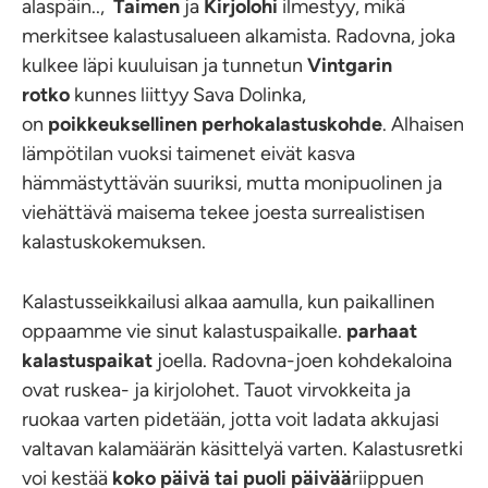
alaspäin..,
Taimen
ja
Kirjolohi
ilmestyy, mikä
merkitsee kalastusalueen alkamista. Radovna, joka
kulkee läpi kuuluisan ja tunnetun
Vintgarin
rotko
kunnes liittyy Sava Dolinka,
on
poikkeuksellinen perhokalastuskohde
. Alhaisen
lämpötilan vuoksi taimenet eivät kasva
hämmästyttävän suuriksi, mutta monipuolinen ja
viehättävä maisema tekee joesta surrealistisen
kalastuskokemuksen.
Kalastusseikkailusi alkaa aamulla, kun paikallinen
oppaamme vie sinut kalastuspaikalle.
parhaat
kalastuspaikat
joella. Radovna-joen kohdekaloina
ovat ruskea- ja kirjolohet. Tauot virvokkeita ja
ruokaa varten pidetään, jotta voit ladata akkujasi
valtavan kalamäärän käsittelyä varten. Kalastusretki
voi kestää
koko päivä tai puoli päivää
riippuen