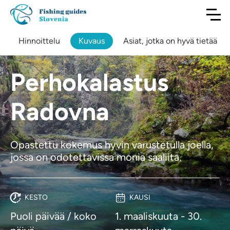
Hinnoittelu
Kuvaus
Asiat, jotka on hyvä tietää
Perhokalastus
Radovna
Opastettu kokemus hyvin varustetulla joella,
jossa on odotettavissa monia saaliita.
KESTO
KAUSI
Puoli päivää / koko
1. maaliskuuta - 30.