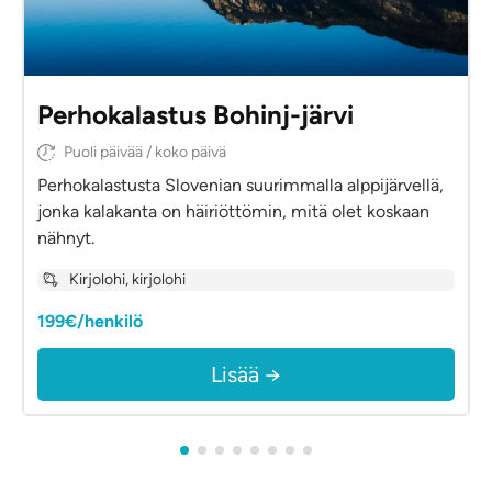
Perhokalastus Bohinj-järvi
Puoli päivää / koko päivä
Perhokalastusta Slovenian suurimmalla alppijärvellä,
jonka kalakanta on häiriöttömin, mitä olet koskaan
nähnyt.
Kirjolohi, kirjolohi
199€/henkilö
Lisää →