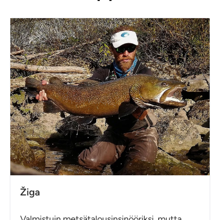
Žiga
Valmistuin metsätalousinsinööriksi, mutta