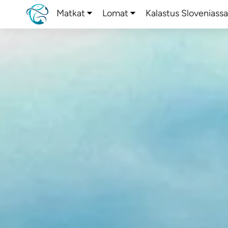
Matkat
Lomat
Kalastus Sloveniass