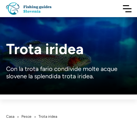
Trota iridea
Con la trota fario condivide molte acque
slovene la splendida trota iridea.
Casa
Pesce
Trota iridea
>
>