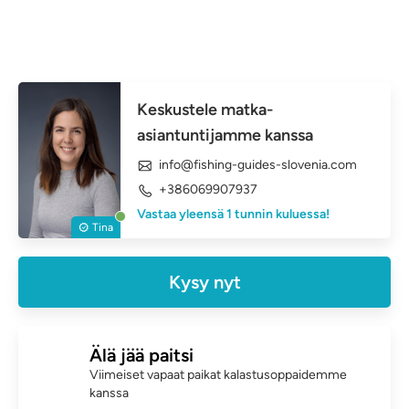
Keskustele matka-
asiantuntijamme kanssa
info@fishing-guides-slovenia.com
+386069907937
Vastaa yleensä 1 tunnin kuluessa!
Tina
Kysy nyt
Älä jää paitsi
Viimeiset vapaat paikat kalastusoppaidemme
kanssa