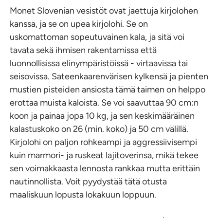
Monet Slovenian vesistöt ovat jaettuja kirjolohen
kanssa, ja se on upea kirjolohi. Se on
uskomattoman sopeutuvainen kala, ja sitä voi
tavata sekä ihmisen rakentamissa että
luonnollisissa elinympäristöissä - virtaavissa tai
seisovissa. Sateenkaarenvärisen kylkensä ja pienten
mustien pisteiden ansiosta tämä taimen on helppo
erottaa muista kaloista. Se voi saavuttaa 90 cm:n
koon ja painaa jopa 10 kg, ja sen keskimääräinen
kalastuskoko on 26 (min. koko) ja 50 cm välillä.
Kirjolohi on paljon rohkeampi ja aggressiivisempi
kuin marmori- ja ruskeat lajitoverinsa, mikä tekee
sen voimakkaasta lennosta rankkaa mutta erittäin
nautinnollista. Voit pyydystää tätä otusta
maaliskuun lopusta lokakuun loppuun.