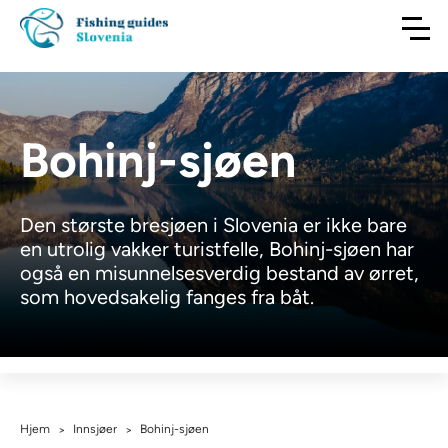
Bohinj-sjøen
Den største bresjøen i Slovenia er ikke bare
en utrolig vakker turistfelle, Bohinj-sjøen har
også en misunnelsesverdig bestand av ørret,
som hovedsakelig fanges fra båt.
Hjem
Innsjøer
Bohinj-sjøen
>
>