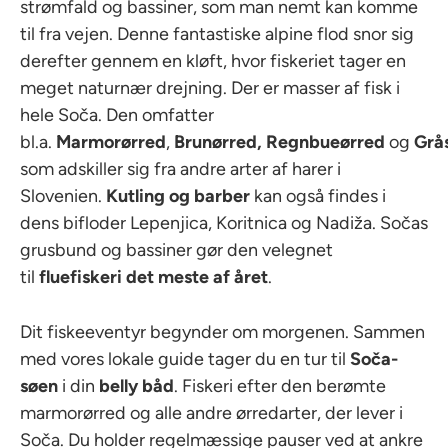
strømfald og bassiner, som man nemt kan komme
til fra vejen. Denne fantastiske alpine flod snor sig
derefter gennem en kløft, hvor fiskeriet tager en
meget naturnær drejning. Der er masser af fisk i
hele Soča. Den omfatter
bl.a.
Marmorørred
,
Brunørred,
Regnbueørred
og
Grå
som adskiller sig fra andre arter af harer i
Slovenien.
Kutling og barber
kan også findes i
dens bifloder Lepenjica, Koritnica og Nadiža. Sočas
grusbund og bassiner gør den velegnet
til
fluefiskeri det meste af året
.
Dit fiskeeventyr begynder om morgenen. Sammen
med vores lokale guide tager du en tur til
Soča-
søen
i din
belly båd
. Fiskeri efter den berømte
marmorørred og alle andre ørredarter, der lever i
Soča. Du holder regelmæssige pauser ved at ankre