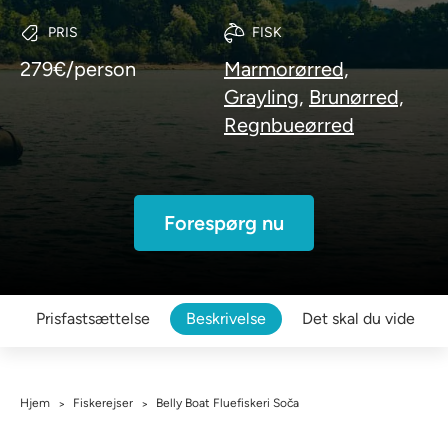
PRIS
FISK
279€/person
Marmorørred,
Grayling,
Brunørred,
Regnbueørred
Forespørg nu
Prisfastsættelse
Beskrivelse
Det skal du vide
Hjem
Fiskerejser
Belly Boat Fluefiskeri Soča
>
>