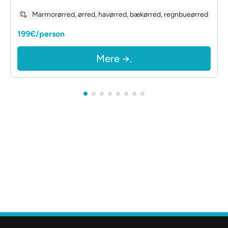
Marmorørred, ørred, havørred, bækørred, regnbueørred
199€/person
Mere →.