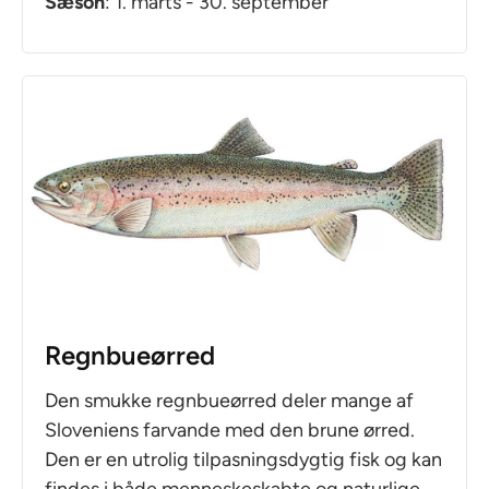
Sæson
: 1. marts - 30. september
Regnbueørred
Den smukke regnbueørred deler mange af
Sloveniens farvande med den brune ørred.
Den er en utrolig tilpasningsdygtig fisk og kan
findes i både menneskeskabte og naturlige