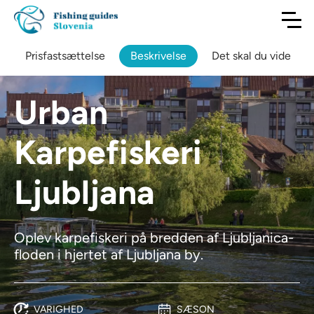
Prisfastsættelse
Beskrivelse
Det skal du vide
Urban
Karpefiskeri
Ljubljana
Oplev karpefiskeri på bredden af Ljubljanica-
floden i hjertet af Ljubljana by.
VARIGHED
SÆSON