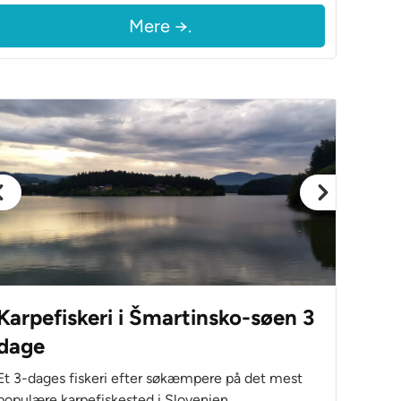
Mere →.
Karpefiskeri i Šmartinsko-søen 3
dage
Et 3-dages fiskeri efter søkæmpere på det mest
populære karpefiskested i Slovenien.