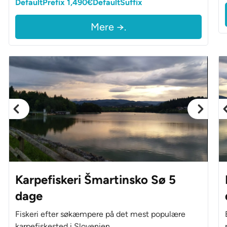
DefaultPrefix 1,490€DefaultSuffix
Mere →.
Karpefiskeri Šmartinsko Sø 5
dage
Fiskeri efter søkæmpere på det mest populære
karpefiskested i Slovenien.