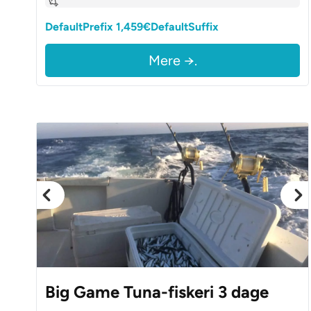
DefaultPrefix 1,459€DefaultSuffix
Mere →.
Big Game Tuna-fiskeri 3 dage