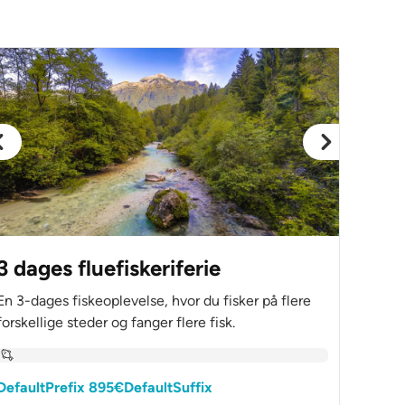
3 dages fluefiskeriferie
En 3-dages fiskeoplevelse, hvor du fisker på flere
forskellige steder og fanger flere fisk.
DefaultPrefix 895€DefaultSuffix