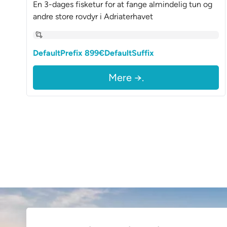
En 3-dages fisketur for at fange almindelig tun og
andre store rovdyr i Adriaterhavet
DefaultPrefix 899€DefaultSuffix
Mere →.