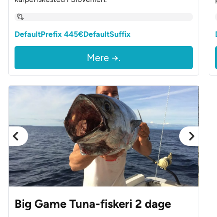
DefaultPrefix 445€DefaultSuffix
Mere →.
Big Game Tuna-fiskeri 2 dage