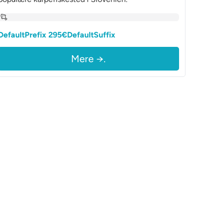
DefaultPrefix 295€DefaultSuffix
Mere →.