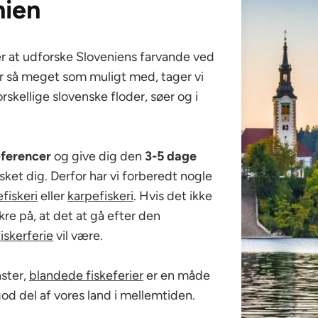
nien
sker at udforske Sloveniens farvande ved
 får så meget som muligt med, tager vi
rskellige slovenske floder, søer og i
ræferencer
og give dig den
3-5 dage
nsket dig. Derfor har vi forberedt nogle
efiskeri
eller
karpefiskeri
. Hvis det ikke
kre på, at det at gå efter den
iskerferie
vil være.
ster,
blandede fiskeferier
er en måde
od del af vores land i mellemtiden.