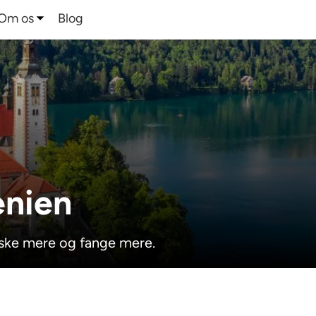
Om os
Blog
enien
fiske mere og fange mere.