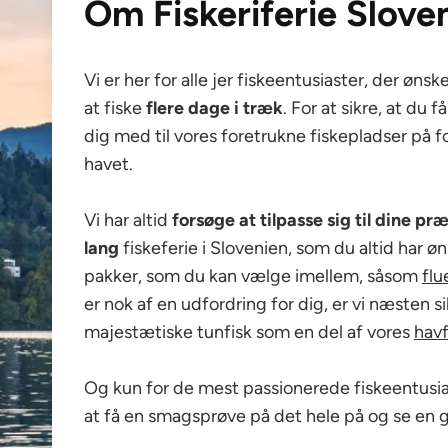
Om Fiskeriferie Slove
Vi er her for alle jer fiskeentusiaster, der øn
at fiske
flere dage i træk
. For at sikre, at du
dig med til vores foretrukne fiskepladser på fo
havet.
Vi har altid
forsøge at tilpasse sig til dine p
lang
fiskeferie i Slovenien, som du altid har ø
pakker, som du kan vælge imellem, såsom
flu
er nok af en udfordring for dig, er vi næsten si
majestætiske tunfisk som en del af vores
havf
Og kun for de mest passionerede fiskeentusia
at få en smagsprøve på det hele på og se en g