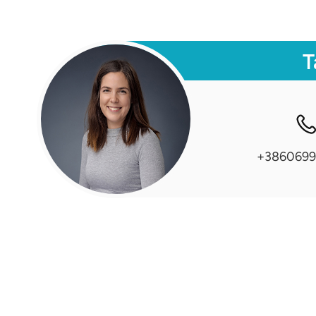
T
+3860699