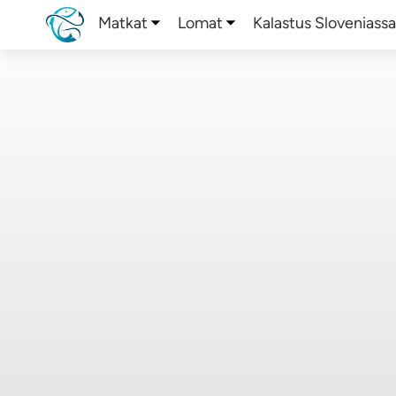
Matkat
Lomat
Kalastus Sloveniass